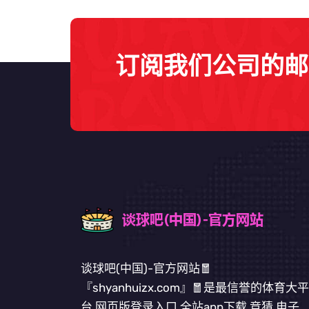
订阅我们公司的邮
谈球吧(中国)-官方网站🧧
『shyanhuizx.com』🧧是最信誉的体育大平
台,网页版登录入口,全站app下载,竞猜,电子,