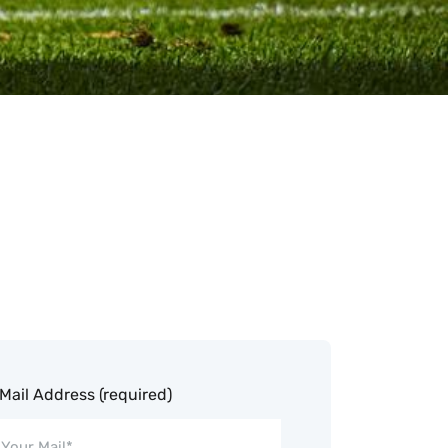
Mail Address (required)