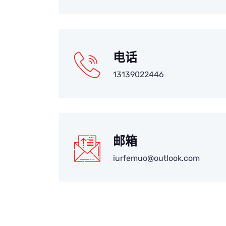
电话
13139022446
邮箱
iurfemuo@outlook.com